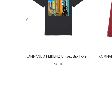
KOMMANDO FEIREFIZ Unisex Bio T-Shirt "EP M.A.M.A." (STTU758)
KOMMANDO FEIREFIZ Unisex Bio T-Shirt "LP BUNT" (STTU758)
€27,95