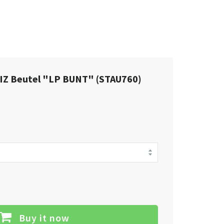
 Beutel "LP BUNT" (STAU760)
Buy it now