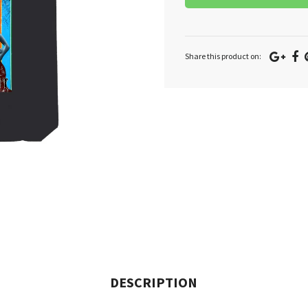
Goo
F
Share this product on:
Plu
DESCRIPTION