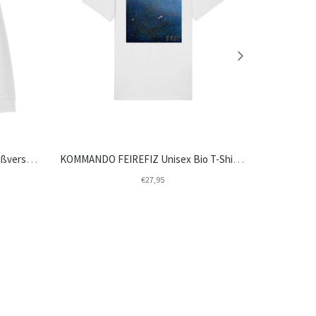
KOMMANDO FEIREFIZ Unisex Reißverschluss-Hoodie "BUNT" (STSU820)
KOMMANDO FEIREFIZ Unisex Bio T-Shirt "Selbstportrait" (STTU758)
€27,95